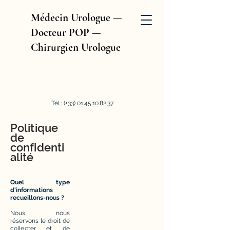
Médecin Urologue —
Docteur POP —
Chirurgien Urologue
Tél :
(+33) 01.45.10.82.37
Politique
de
confidenti
alité
Quel type
d'informations
recueillons-nous ?
Nous nous
réservons le droit de
collecter et de