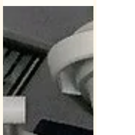
l'urine et au sperme de sortir vers
l'extérieur. L'adénome prostatique, appelé
aussi Hypertrophie Bénigne de la Prostate
(HBP), est un grossissement naturel de la
partie centrale de cette glande. C'est une
évolution très courante liée au
vieillissement chez l'homme,
généralement à partir de 50 ans. Un point
essentiel pour vous rassurer d'emblée